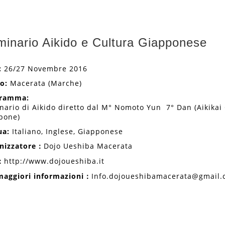
inario Aikido e Cultura Giapponese
:
26/27 Novembre 2016
o:
Macerata (Marche)
ramma:
nario di Aikido diretto dal M° Nomoto Yun 7° Dan (Aikikai
pone)
ua:
Italiano, Inglese, Giapponese
nizzatore
：
Dojo Ueshiba Macerata
：
http://www.dojoueshiba.it
maggiori informazioni
：
Info.dojoueshibamacerata@gmail.