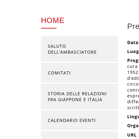
HOME
Pre
Data
SALUTO
Luog
DELL'AMBASCIATORE
Prog
cura 
1952 
COMITATI
d’ado
circ
conc
STORIA DELLE RELAZIONI
espre
FRA GIAPPONE E ITALIA
diffe
scrit
Ling
CALENDARIO EVENTI
Orga
URL