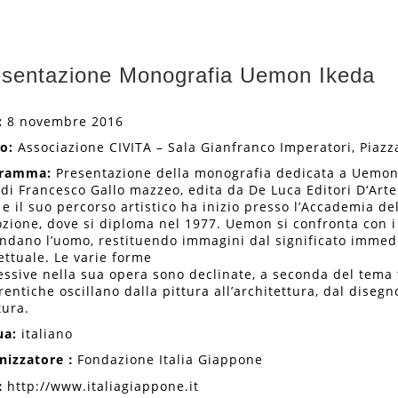
sentazione Monografia Uemon Ikeda
:
8 novembre 2016
o:
Associazione CIVITA – Sala Gianfranco Imperatori, Piazz
ramma:
Presentazione della monografia dedicata a Uemon I
di Francesco Gallo mazzeo, edita da De Luca Editori D‘Arte.
e il suo percorso artistico ha inizio presso l’Accademia del
zione, dove si diploma nel 1977. Uemon si confronta con i 
ondano l’uomo, restituendo immagini dal significato immed
ettuale. Le varie forme
ssive nella sua opera sono declinate, a seconda del tema tr
rentiche oscillano dalla pittura all’architettura, dal disegno
tura.
ua:
italiano
nizzatore
：
Fondazione Italia Giappone
：
http://www.italiagiappone.it