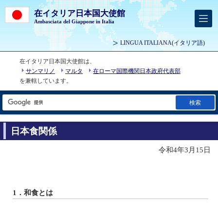
在イタリア日本国大使館
Ambasciata del Giappone in Italia
LINGUA ITALIANA
(イタリア語)
在イタリア日本国大使館は、
サンマリノ
マルタ
在ローマ国際機関日本政府代表部
を兼轄しています。
検索
日本食関係
令和4年3月15日
1．和食とは