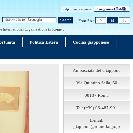
Giapponese
(日本語)
Skip to main content
L
Search
M
Font Size
S
he International Organizations in Rome
.
rtunità
Politica Estera
Cucina giapponese
Ambasciata del Giappone
Via Quintino Sella, 60
00187 Roma
Tel: (+39) 06-487-991
E-mail:
giappone@ro.mofa.go.jp