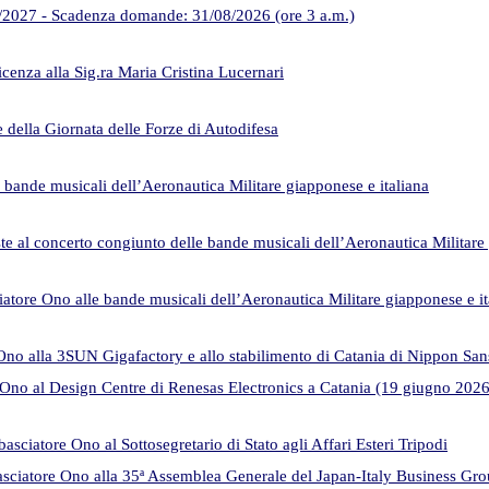
027 - Scadenza domande: 31/08/2026 (ore 3 a.m.)
cenza alla Sig.ra Maria Cristina Lucernari
 della Giornata delle Forze di Autodifesa
 bande musicali dell’Aeronautica Militare giapponese e italiana
e al concerto congiunto delle bande musicali dell’Aeronautica Militare 
atore Ono alle bande musicali dell’Aeronautica Militare giapponese e it
 Ono alla 3SUN Gigafactory e allo stabilimento di Catania di Nippon San
 Ono al Design Centre di Renesas Electronics a Catania (19 giugno 2026
basciatore Ono al Sottosegretario di Stato agli Affari Esteri Tripodi
sciatore Ono alla 35ª Assemblea Generale del Japan-Italy Business Gr