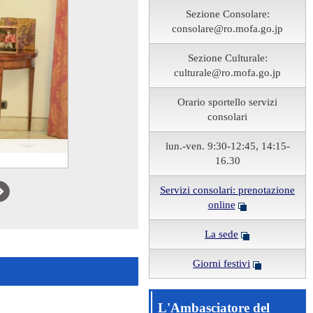
Sezione Consolare:
consolare@ro.mofa.go.jp
Sezione Culturale:
culturale@ro.mofa.go.jp
Orario sportello servizi
consolari
dente
6
aly
lun.-ven. 9:30-12:45, 14:15-
marzo)
16.30
Servizi consolari: prenotazione
Next
online
La sede
Giorni festivi
L'Ambasciatore del