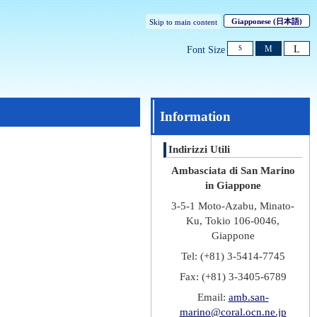
Giapponese
(日本語)
Skip to main content
L
M
Font Size
S
Information
Indirizzi Utili
Ambasciata di San Marino
in Giappone
3-5-1 Moto-Azabu, Minato-
Ku, Tokio 106-0046,
Giappone
Tel: (+81) 3-5414-7745
Fax: (+81) 3-3405-6789
Email:
amb.san-
marino@coral.ocn.ne.jp