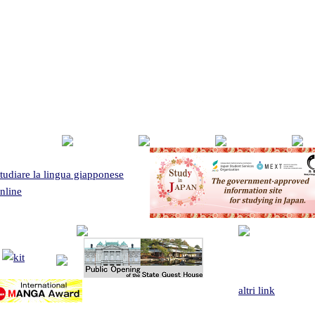
tudiare la lingua giapponese
nline
altri link