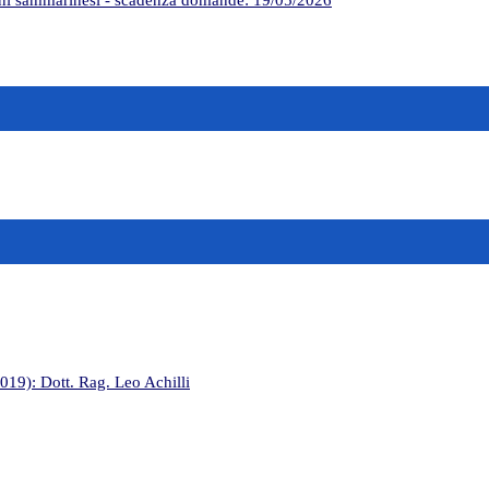
dini sammarinesi - scadenza domande: 19/05/2026
2019): Dott. Rag. Leo Achilli