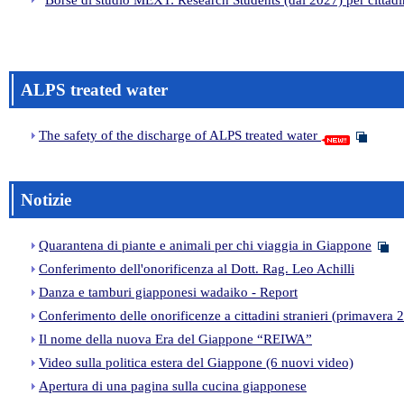
Borse di studio MEXT: Research Students (dal 2027) per citta
ALPS treated water
The safety of the discharge of ALPS treated water
Notizie
Quarantena di piante e animali per chi viaggia in Giappone
Conferimento dell'onorificenza al Dott. Rag. Leo Achilli
Danza e tamburi giapponesi wadaiko - Report
Conferimento delle onorificenze a cittadini stranieri (primavera 
Il nome della nuova Era del Giappone “REIWA”
Video sulla politica estera del Giappone (6 nuovi video)
Apertura di una pagina sulla cucina giapponese