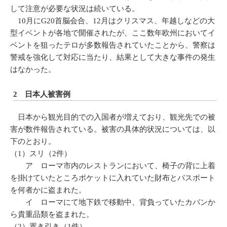
して注意が必要な状況は続いている。
10月にG20首脳会合、12月はクリスマス、年越しなどの大
型イベントが各地で開催されたが、ここ数年欧州においてイ
ベントを狙ったテロが多数報告されていたことから、警察は
警戒を強化して対応に当たり、結果として大きな事件の発生
はなかった。
2 日本人被害例
日本から観光目的での入国者が増えており、観光先での被
害が数件報告されている。被害の具体的状況については、以
下のとおり。
（1）スリ（2件）
ア ローマ市内のレストランにおいて、椅子の背に上着
を掛けていたところポケットに入れていた財布とパスポート
を何者かに盗まれた。
イ ローマにて地下鉄で移動中、背負っていたカバンか
ら貴重品類を盗まれた。
（2）置き引き（1件）